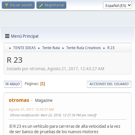
Iniciar sesión
Registrarse
Menú Principal
TENTE IDEAS
Tente Ruta
Tente Ruta Creativos
R 23
►
►
►
►
R 23
Iniciado por otromas, Agosto 21, 2017, 12:43:27 AM
Páginas
1
IR ABAJO
ACCIONES DEL USUARIO
otromas
Magazine
Agosto 21, 2017, 12:43:27 AM
Ultima modificación
: Abril 22, 2018, 12:27:36 PM por sheriff
El R 23 es un vehículo para carreras de alta velocidad a la vez
de ser banco de pruebas de los nuevos motores