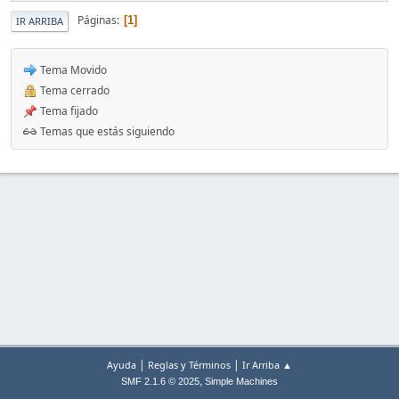
Páginas
1
IR ARRIBA
Tema Movido
Tema cerrado
Tema fijado
Temas que estás siguiendo
|
|
Ayuda
Reglas y Términos
Ir Arriba ▲
,
SMF 2.1.6 © 2025
Simple Machines