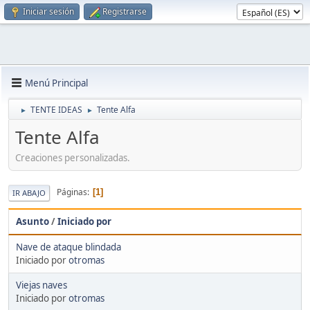
Iniciar sesión
Registrarse
Menú Principal
TENTE IDEAS
Tente Alfa
►
►
Tente Alfa
Creaciones personalizadas.
Páginas
1
IR ABAJO
Asunto
/
Iniciado por
Nave de ataque blindada
Iniciado por
otromas
Viejas naves
Iniciado por
otromas