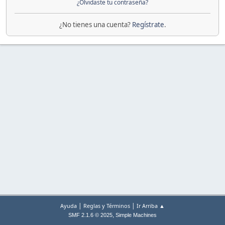
¿Olvidaste tu contraseña?
¿No tienes una cuenta?
Regístrate
.
|
|
Ayuda
Reglas y Términos
Ir Arriba ▲
,
SMF 2.1.6 © 2025
Simple Machines