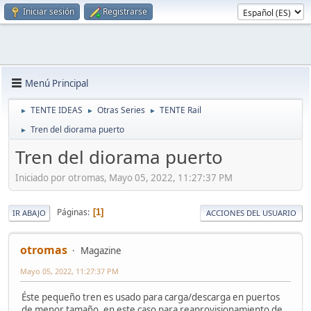
Iniciar sesión
Registrarse
Menú Principal
TENTE IDEAS
Otras Series
TENTE Rail
►
►
►
Tren del diorama puerto
►
Tren del diorama puerto
Iniciado por otromas, Mayo 05, 2022, 11:27:37 PM
Páginas
1
IR ABAJO
ACCIONES DEL USUARIO
otromas
Magazine
Mayo 05, 2022, 11:27:37 PM
Éste pequeño tren es usado para carga/descarga en puertos
de menor tamaño, en este caso para reaprovisionamiento de