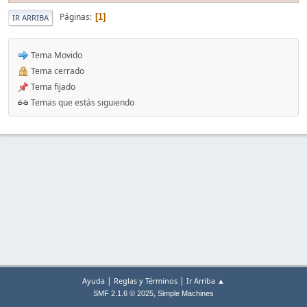
Páginas
1
IR ARRIBA
Tema Movido
Tema cerrado
Tema fijado
Temas que estás siguiendo
|
|
Ayuda
Reglas y Términos
Ir Arriba ▲
,
SMF 2.1.6 © 2025
Simple Machines