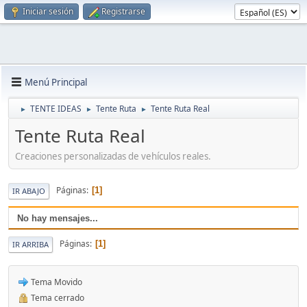
Iniciar sesión
Registrarse
Menú Principal
TENTE IDEAS
Tente Ruta
Tente Ruta Real
►
►
►
Tente Ruta Real
Creaciones personalizadas de vehículos reales.
Páginas
1
IR ABAJO
No hay mensajes...
Páginas
1
IR ARRIBA
Tema Movido
Tema cerrado