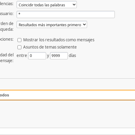
dencias:
usuario:
rden de
squeda:
ciones:
Mostrar los resultados como mensajes
Asuntos de temas solamente
dad del
entre
y
días
ensaje:
todos