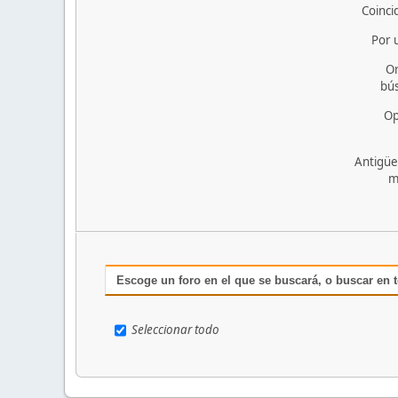
Coinci
Por 
O
bú
Op
Antigüe
m
Escoge un foro en el que se buscará, o buscar en 
Seleccionar todo