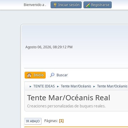
Bienvenido a
.
Iniciar sesión
Registrarse
Agosto 06, 2026, 08:29:12 PM
Inicio
Buscar
TENTE IDEAS
Tente Mar/Océanis
Tente Mar/Océanis
►
►
►
Tente Mar/Océanis Real
Creaciones personalizadas de buques reales.
Páginas
1
IR ABAJO