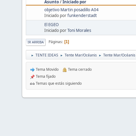
Asunto
/
Iniciado por
objetivo Martin posadillo A04
Iniciado por
funkenderstadt
El EGEO
Iniciado por
Toni Morales
Páginas
1
IR ARRIBA
TENTE IDEAS
Tente Mar/Océanis
Tente Mar/Océanis
►
►
►
Tema Movido
Tema cerrado
Tema fijado
Temas que estás siguiendo