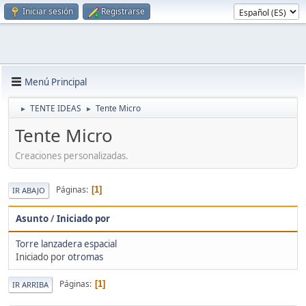
Iniciar sesión
Registrarse
Menú Principal
TENTE IDEAS
Tente Micro
►
►
Tente Micro
Creaciones personalizadas.
Páginas
1
IR ABAJO
Asunto
/
Iniciado por
Torre lanzadera espacial
Iniciado por
otromas
Páginas
1
IR ARRIBA