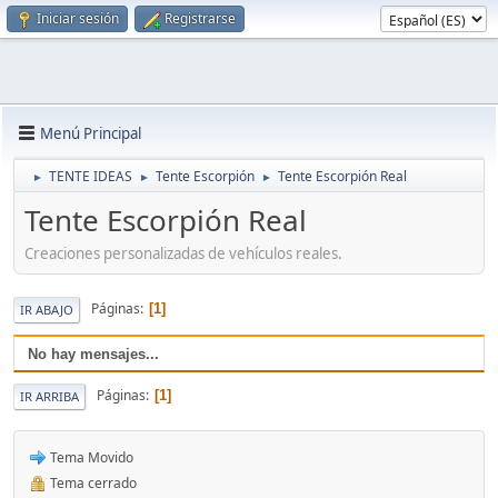
Iniciar sesión
Registrarse
Menú Principal
TENTE IDEAS
Tente Escorpión
Tente Escorpión Real
►
►
►
Tente Escorpión Real
Creaciones personalizadas de vehículos reales.
Páginas
1
IR ABAJO
No hay mensajes...
Páginas
1
IR ARRIBA
Tema Movido
Tema cerrado