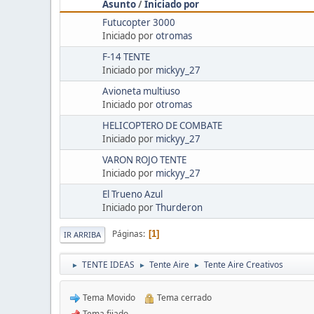
Asunto
/
Iniciado por
Futucopter 3000
Iniciado por
otromas
F-14 TENTE
Iniciado por
mickyy_27
Avioneta multiuso
Iniciado por
otromas
HELICOPTERO DE COMBATE
Iniciado por
mickyy_27
VARON ROJO TENTE
Iniciado por
mickyy_27
El Trueno Azul
Iniciado por
Thurderon
Páginas
1
IR ARRIBA
TENTE IDEAS
Tente Aire
Tente Aire Creativos
►
►
►
Tema Movido
Tema cerrado
Tema fijado