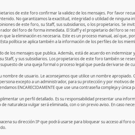
opietarios de este foro confirmar la validez de los mensajes. Por favor r
ntenido. No garantizamos la exactitud, integridad o utilidad de ninguna i
iniones de este foro, su Staff, sus subsidiarios, o los propietarios. Se i
rador del foro de forma inmediata. El Staff y el propietario del foro se r
 que la eliminación es necesaria. Este es un proceso manual, así que, po
ta política se aplica también a la información de los perfiles de los miem
o de los mensajes que publica. Además, está de acuerdo en indemnizar y l
su Staff, y sus subsidiarios. Los propietarios de este foro también se rese
l supuesto de una queja formal o proceso legal que pueda derivarse de cua
r su nombre de usuario. Le aconsejamos que utilice un nombre apropiado. 
 persona excepto a un administrador, para su protección y por motivos 
endamos ENCARECIDAMENTE que use una contraseña compleja y única para 
limentar un perfil detallado. Es su responsabilidad presentar una informa
o de naturaleza vulgar será eliminada, con o sin previo aviso. En caso nec
acena su dirección IP que podrá usarse para bloquear su acceso al foro o 
rdo.