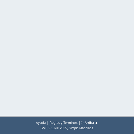
|
|
Ayuda
Reglas y Términos
Ir Arriba ▲
,
SMF 2.1.6 © 2025
Simple Machines