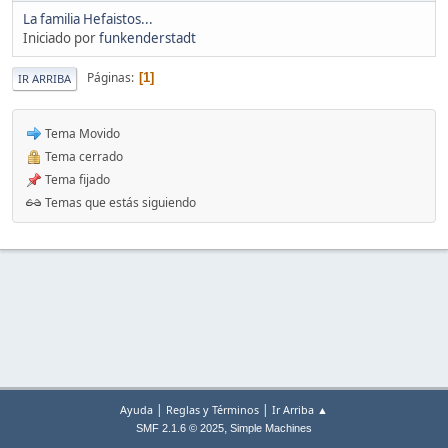
La familia Hefaistos...
Iniciado por
funkenderstadt
Páginas
1
IR ARRIBA
Tema Movido
Tema cerrado
Tema fijado
Temas que estás siguiendo
|
|
Ayuda
Reglas y Términos
Ir Arriba ▲
,
SMF 2.1.6 © 2025
Simple Machines