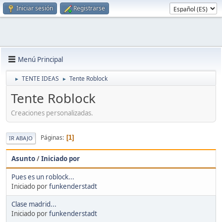
Iniciar sesión
Registrarse
Menú Principal
TENTE IDEAS
Tente Roblock
►
►
Tente Roblock
Creaciones personalizadas.
Páginas
1
IR ABAJO
Asunto
/
Iniciado por
Pues es un roblock...
Iniciado por
funkenderstadt
Clase madrid...
Iniciado por
funkenderstadt