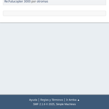
Re:Futucopter 3000
por
otromas
|
|
Ayuda
Reglas y Términos
Ir Arriba ▲
,
SMF 2.1.6 © 2025
Simple Machines